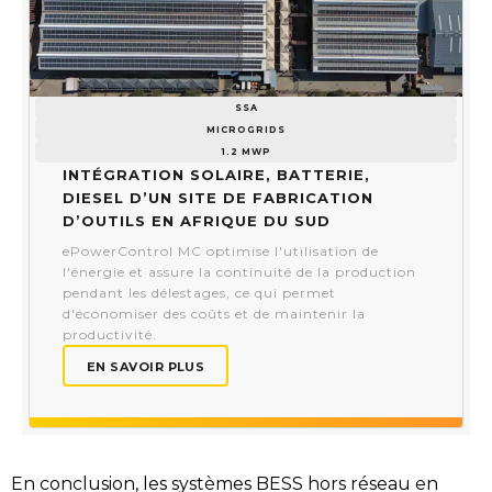
SSA
MICROGRIDS
1.2 MWP
Intégration solaire, batterie,
diesel d’un site de fabrication
d’outils en Afrique du Sud
ePowerControl MC optimise l'utilisation de
l'énergie et assure la continuité de la production
pendant les délestages, ce qui permet
d'économiser des coûts et de maintenir la
productivité.
EN SAVOIR PLUS
En conclusion, les systèmes BESS hors réseau en