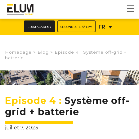
ELUM ACADEMY
SE CONNECTER À EPM
FR
Homepage
>
Blog
>
Episode 4 : Système off-grid +
batterie
Episode 4 :
Système off-
grid + batterie
juillet 7, 2023