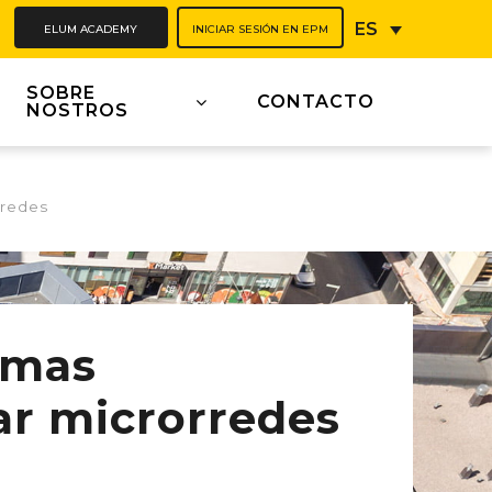
ELUM ACADEMY
INICIAR SESIÓN EN EPM
ES
SOBRE
CONTACTO
NOSTROS
rredes
emas
ar microrredes