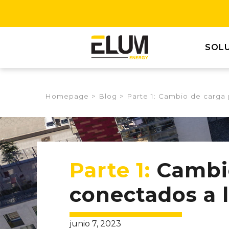
SOL
Homepage
>
Blog
>
Parte 1: Cambio de carga
Parte 1:
Cambio
conectados a 
junio 7, 2023