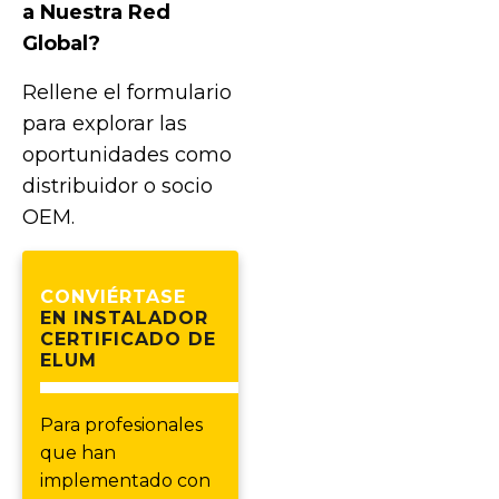
a Nuestra Red
Global?
Rellene el formulario
para explorar las
oportunidades como
distribuidor o socio
OEM.
CONVIÉRTASE
EN INSTALADOR
CERTIFICADO DE
ELUM
Para profesionales
que han
implementado con