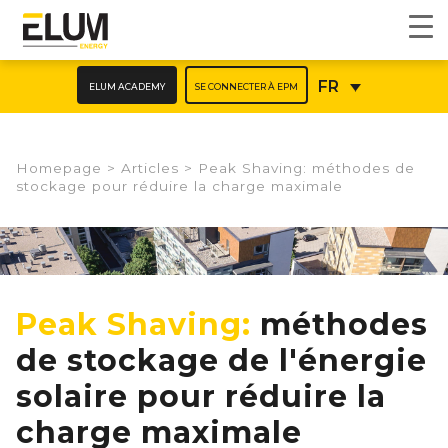
ELUM ACADEMY
SE CONNECTER À EPM
FR
Homepage
>
Articles
>
Peak Shaving: méthodes de
stockage pour réduire la charge maximale
Peak Shaving:
méthodes
de stockage de l'énergie
solaire pour réduire la
charge maximale