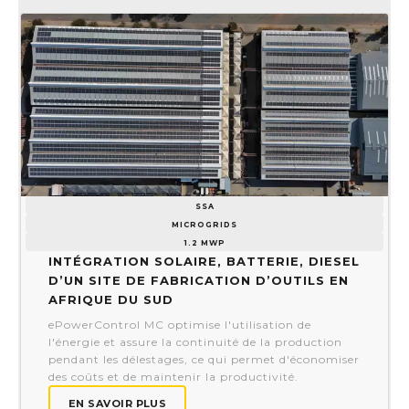
SSA
MICROGRIDS
1.2 MWP
Intégration solaire, batterie, diesel
d’un site de fabrication d’outils en
Afrique du Sud
ePowerControl MC optimise l'utilisation de
l'énergie et assure la continuité de la production
pendant les délestages, ce qui permet d'économiser
des coûts et de maintenir la productivité.
EN SAVOIR PLUS