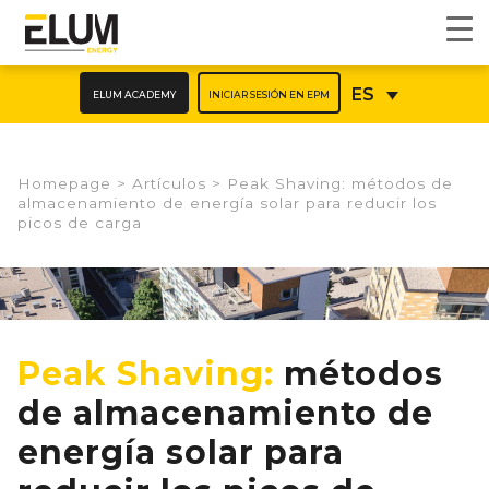
ELUM ACADEMY
INICIAR SESIÓN EN EPM
ES
Homepage
>
Artículos
>
Peak Shaving: métodos de
almacenamiento de energía solar para reducir los
picos de carga
Peak Shaving:
métodos
de almacenamiento de
energía solar para