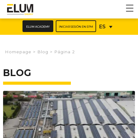
ELUM ACADEMY
INICIAR SESIÓN EN EPM
ES
Homepage
>
Blog
>
Página 2
BLOG