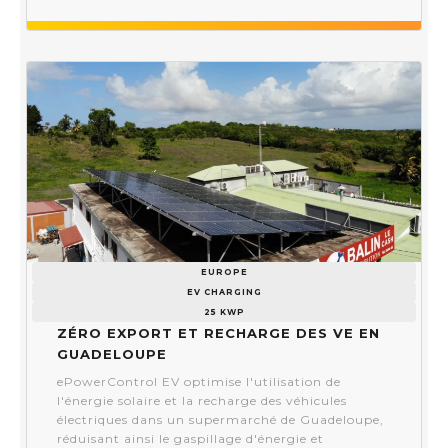
EUROPE
EV CHARGING
25 KWP
Zéro export et recharge des VE en
Guadeloupe
ePowerControl EV optimise l'utilisation de
l'énergie solaire et la recharge des véhicules
électriques dans un supermarché de Guadeloupe,
réduisant ainsi le gaspillage d'énergie et