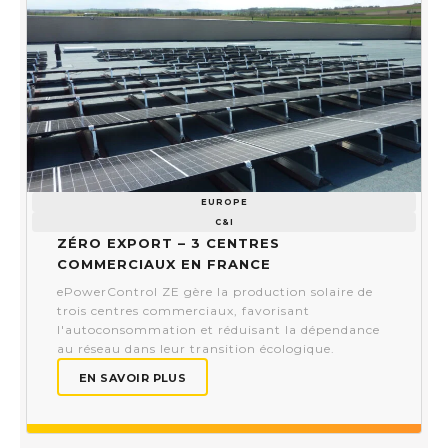
EUROPE
C&I
Zéro Export – 3 centres
commerciaux en France​
ePowerControl ZE gère la production solaire de
trois centres commerciaux, favorisant
l'autoconsommation et réduisant la dépendance
au réseau dans leur transition écologique.
EN SAVOIR PLUS