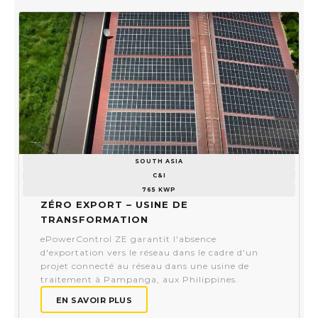
SOUTH ASIA
C&I
765 KWP
Zéro Export – Usine de
transformation​
ePowerControl ZE garantit l'absence
d'exportation vers le réseau dans le cadre d'un
projet connecté au réseau dans une usine de
traitement à Pampanga, aux Philippines.
EN SAVOIR PLUS