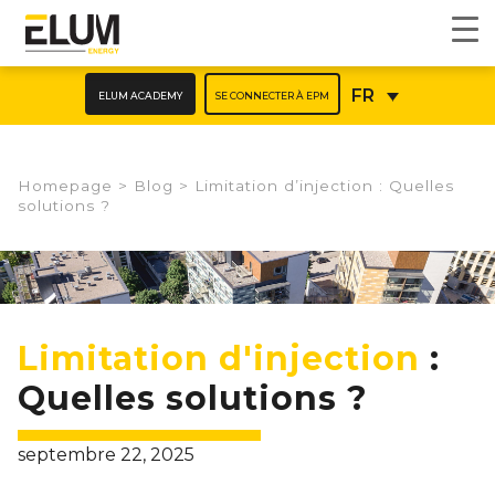
ELUM ACADEMY
SE CONNECTER À EPM
FR
Homepage
>
Blog
>
Limitation d’injection : Quelles
solutions ?​
Limitation d'injection
:
Quelles solutions ?​
septembre 22, 2025