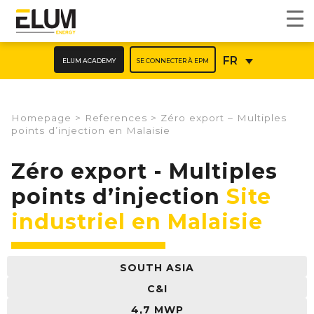
ELUM ACADEMY
SE CONNECTER À EPM
FR
Homepage
>
References
>
Zéro export – Multiples
points d’injection en Malaisie
Zéro export - Multiples
points d’injection
Site
industriel en Malaisie
SOUTH ASIA
C&I
4,7 MWP