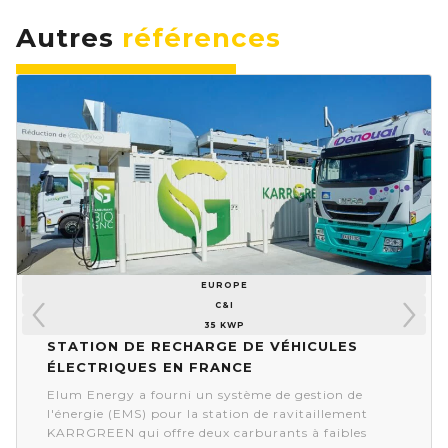
Autres
références
EUROPE
C&I
35 KWP
Station de recharge de véhicules
électriques en France
Elum Energy a fourni un système de gestion de
l'énergie (EMS) pour la station de ravitaillement
KARRGREEN qui offre deux carburants à faibles