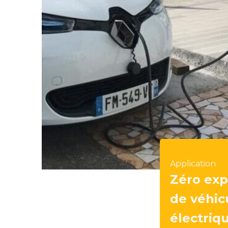
Application
Zéro exp
de véhic
électriq