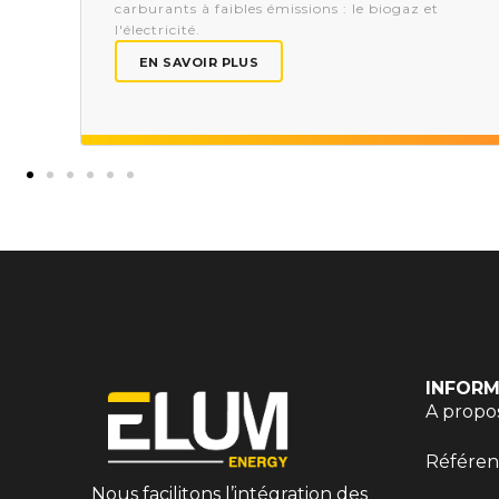
carburants à faibles émissions : le biogaz et
s.
l'électricité.
EN SAVOIR PLUS
INFORM
A propo
Référen
Nous facilitons l’intégration des