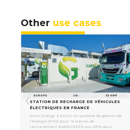
Other
use cases
EUROPE
C&I
35 KWP
Station de recharge de véhicules
électriques en France
Elum Energy a fourni un système de gestion de
es
l'énergie (EMS) pour la station de
e
ravitaillement KARRGREEN qui offre deux