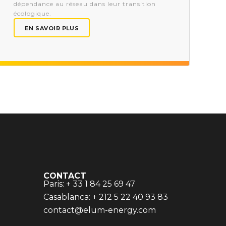
dépendance au réseau dans leur transition
t
écologique.
EN SAVOIR PLUS
CONTACT
Paris: + 33 1 84 25 69 47
Casablanca: + 212 5 22 40 93 83
contact@elum-energy.com