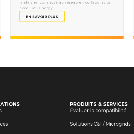
malaisien connecté au réseau en collaboration
avec ERS Energy.
EN SAVOIR PLUS
ATIONS
PRODUITS & SERVICES
s
Evaluer la compatibilité
ces
Solutions C&I / Microgrids