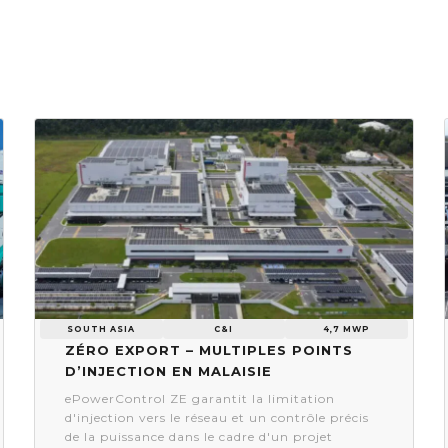
SOUTH ASIA
C&I
4,7 MWP
Zéro export – Multiples points
d’injection en Malaisie
ePowerControl ZE garantit la limitation
d'injection vers le réseau et un contrôle précis
de la puissance dans le cadre d'un projet