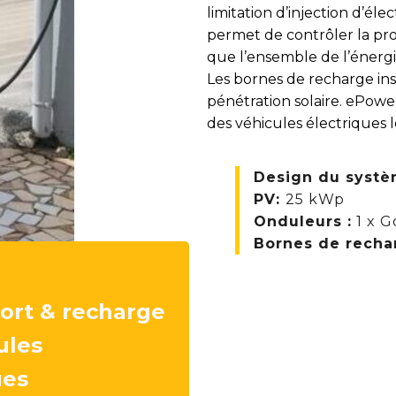
limitation d’injection d’él
permet de contrôler la pro
que l’ensemble de l’énergi
Les bornes de recharge inst
pénétration solaire. ePow
des véhicules électriques l
Design du systè
PV
:
25 kWp
Onduleurs
:
1 x G
Bornes de recha
ort & recharge
ules
ues