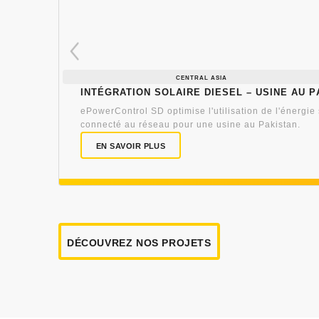
CENTRAL ASIA
Intégration solaire diesel – Usine au P
ePowerControl SD optimise l'utilisation de l'énergie
connecté au réseau pour une usine au Pakistan.
EN SAVOIR PLUS
DÉCOUVREZ NOS PROJETS