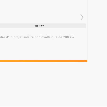
200 KWP
Intég
adre d'un projet solaire photovoltaïque de 200 kW
ePowerCo
tropical
EN S