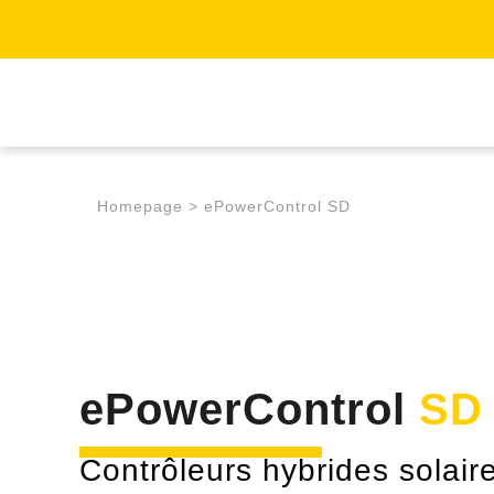
Homepage
>
ePowerControl SD
ePowerControl
SD 
Contrôleurs hybrides solaire