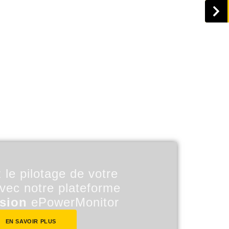
 le pilotage de votre
avec notre plateforme
ision
ePowerMonitor
EN SAVOIR PLUS