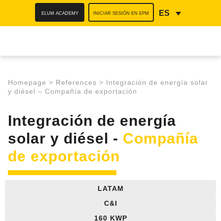
ELUM ACADEMY
INICIAR SESIÓN EN EPM
ES
Homepage
>
References
>
Integración de energía solar
y diésel – Compañía de exportación​
Integración de energía
solar y diésel -
Compañía
de exportación
LATAM
C&I
160 KWP