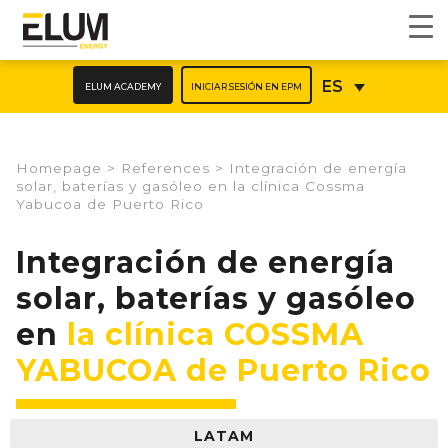
ELUM ACADEMY
INICIAR SESIÓN EN EPM
ES
Homepage
>
References
>
Integración de energía
solar, baterías y gasóleo en la clínica Cossma
Yabucoa de Puerto Rico
Integración de energía
solar, baterías y gasóleo
en
la clínica COSSMA
YABUCOA de Puerto Rico
LATAM