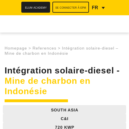
ELUM ACADEMY
SE CONNECTER À EPM
FR
Homepage
>
References
>
Intégration solaire-diesel –
Mine de charbon en Indonésie​
Intégration solaire-diesel -
Mine de charbon en
Indonésie
SOUTH ASIA
C&I
720 KWP