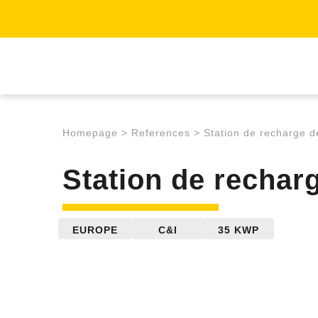
Homepage
>
References
>
Station de recharge d
Station de rechar
EUROPE
C&I
35 KWP