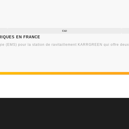
C&I
riques en France
ie (EMS) pour la station de ravitaillement KARRGREEN qui offre deux c