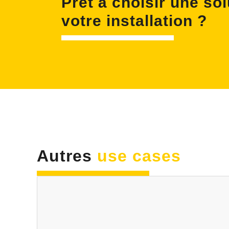
Prêt à choisir une so
votre installation ?
Autres
use cases