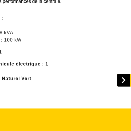
es performances de la centrale.
 :
88 kVA
 :
100 kW
1
icule électrique :
1
Naturel Vert