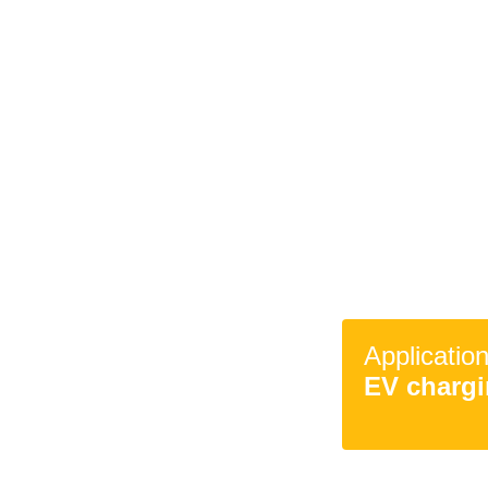
Applicatio
EV charg