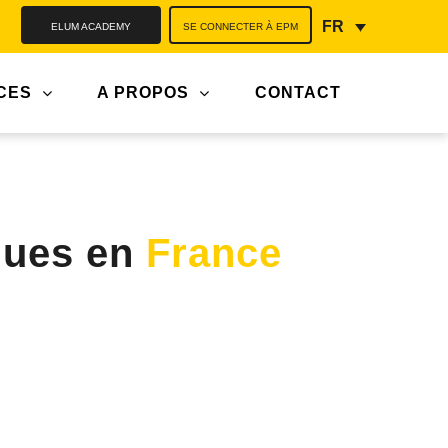
ELUM ACADEMY
SE CONNECTER À EPM
FR
CES
A PROPOS
CONTACT
iques en
France