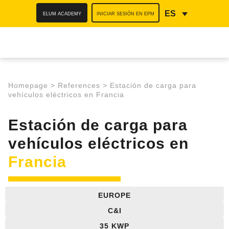
ELUM ACADEMY
INICIAR SESIÓN EN EPM
ES
Homepage
>
References
>
Estación de carga para
vehículos eléctricos en Francia
Estación de carga para
vehículos eléctricos en
Francia
EUROPE
C&I
35 KWP