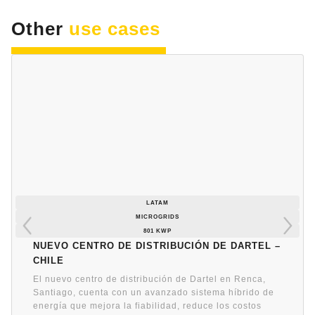
Other
use cases
LATAM
MICROGRIDS
801 KWP
Nuevo centro de distribución de Dartel –
Chile
El nuevo centro de distribución de Dartel en Renca,
Santiago, cuenta con un avanzado sistema híbrido de
energía que mejora la fiabilidad, reduce los costos