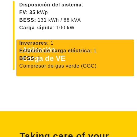
Disposición del sistema:
FV: 35 k
Wp
BESS:
131 kWh / 88 kVA
Carga rápida:
100 kW
Inversores:
1
Aplicación
Estación de carga eléctrica:
1
Carga de VE
BESS:
1
Compresor de gas verde (GGC)
Taking care of your