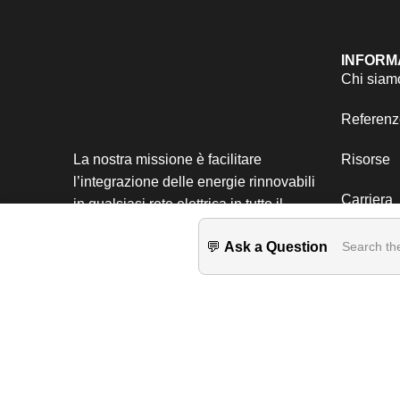
INFORM
Chi siam
Referenz
La nostra missione è facilitare
Risorse
l’integrazione delle energie rinnovabili
Carriera
in qualsiasi rete elettrica in tutto il
mondo.
💬
Ask a Question
Search th