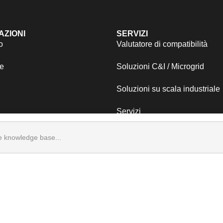
AZIONI
SERVIZI
o
Valutatore di compatibilità
e
Soluzioni C&I / Microgrid
Soluzioni su scala industriale
Servizi
e knowledge base...