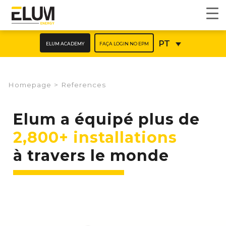
ELUM ACADEMY
FAÇA LOGIN NO EPM
PT
Homepage
>
References
Elum a équipé plus de
2,800+ installations
à travers le monde